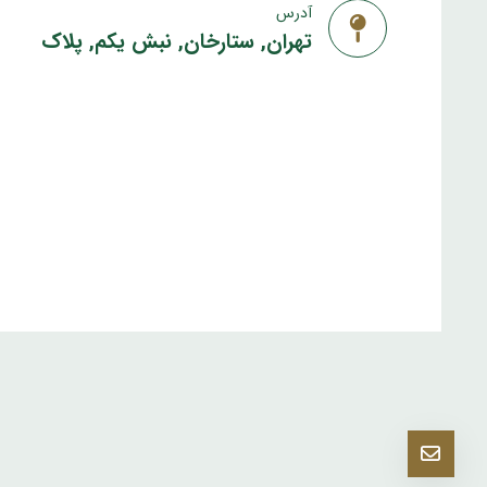
آدرس
تهران, ستارخان, نبش یکم, پلاک