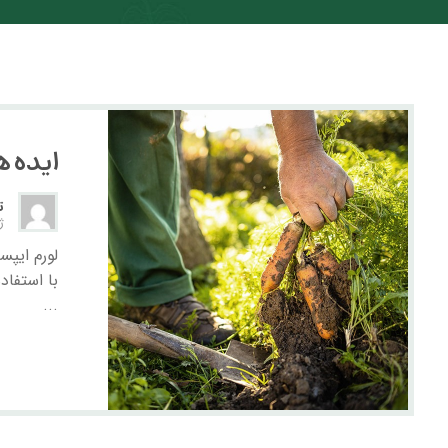
ایده 
ت
ژو
لورم ایپس
با استفاد
...