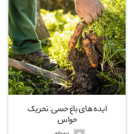
ایده های باغ حسی: تحریک
حواس
ترمیناتور