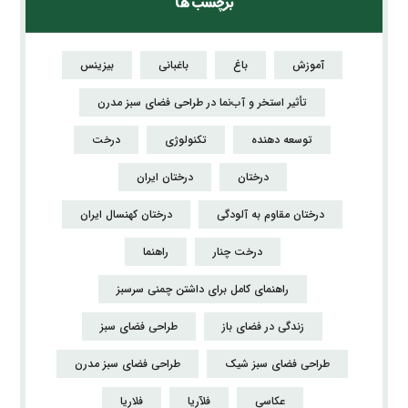
برچسب ها
آموزش
باغ
باغبانی
بیزینس
تأثیر استخر و آب‌نما در طراحی فضای سبز مدرن
توسعه دهنده
تکنولوژی
درخت
درختان
درختان ایران
درختان مقاوم به آلودگی
درختان کهنسال ایران
درخت چنار
راهنما
راهنمای کامل برای داشتن چمنی سرسبز
زندگی در فضای باز
طراحی فضای سبز
طراحی فضای سبز شیک
طراحی فضای سبز مدرن
عکاسی
فلآریا
فلاریا