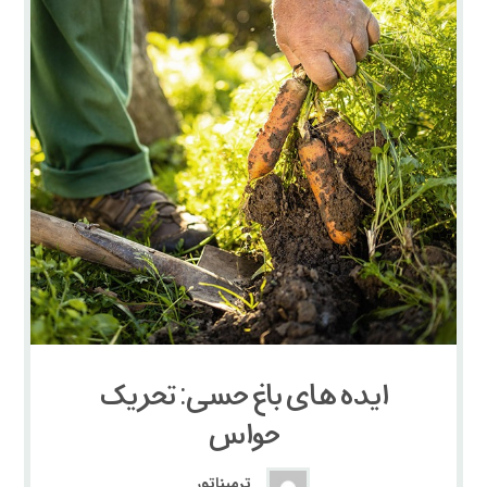
ایده های باغ حسی: تحریک
حواس
ترمیناتور