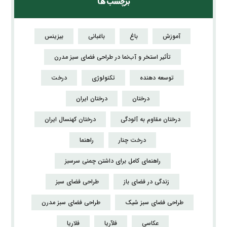
برچسب ها
آموزش
باغ
باغبانی
بیزینس
تأثیر استخر و آب‌نما در طراحی فضای سبز مدرن
توسعه دهنده
تکنولوژی
درخت
درختان
درختان ایران
درختان مقاوم به آلودگی
درختان کهنسال ایران
درخت چنار
راهنما
راهنمای کامل برای داشتن چمنی سرسبز
زندگی در فضای باز
طراحی فضای سبز
طراحی فضای سبز شیک
طراحی فضای سبز مدرن
عکاسی
فلآریا
فلاریا