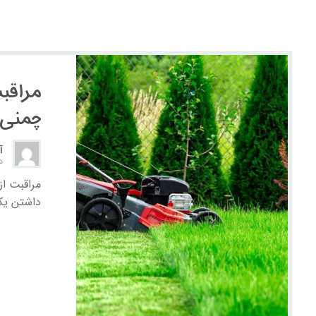
مراقبت
چمنی 
آ
دس
مراقبت ا
داشتن یک 