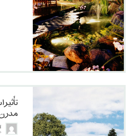
تأثیر 
مدرن
آ
دس