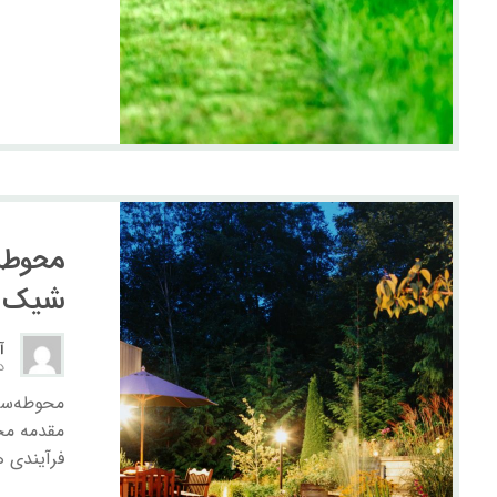
محوطه
شیک و 
آ
دس
محوطه‌سا
مقدمه مح
فرآیندی ه