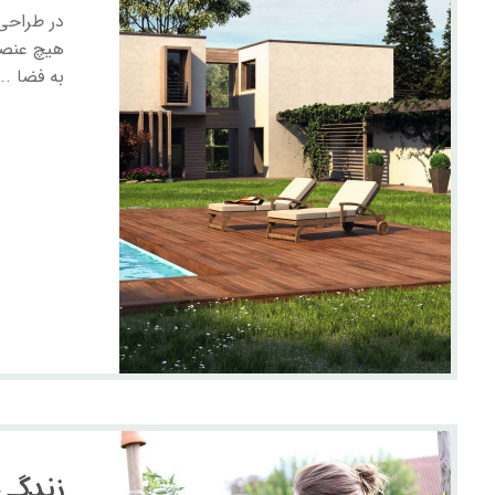
در طراحی 
هیچ عنصری
به فضا ...
زندگی 