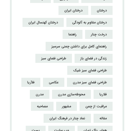
درختان
درختان ایران
درختان مقاوم به آلودگی
درختان کهنسال ایران
درخت چنار
راهنما
راهنمای کامل برای داشتن چمنی سرسبز
زندگی در فضای باز
طراحی فضای سبز
طراحی فضای سبز شیک
طراحی فضای سبز مدرن
عکاسی
فلآریا
فلاریا
محوطه‌سازی مدرن
مدرن
مراقبت از چمن
مشهور
مصاحبه
مقاله
نماد چنار در فرهنگ ایران
هوای پاک تهران
وب سایت
پست