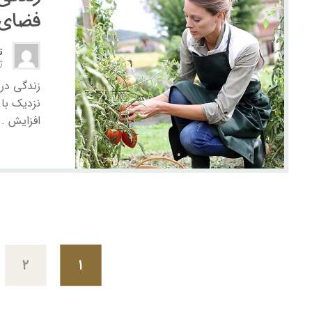
فضای 
ت
ژوئ
نزدیک با
افزایش ..
۲
۱