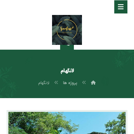
لانگهام
پروژه ها
لانگهام