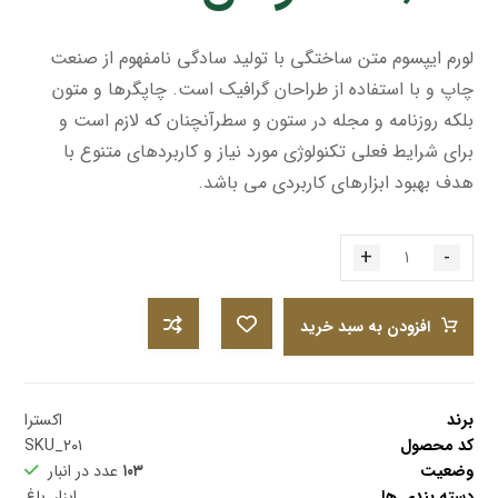
امتیازدهی
مشتری
لورم ایپسوم متن ساختگی با تولید سادگی نامفهوم از صنعت
چاپ و با استفاده از طراحان گرافیک است. چاپگرها و متون
بلکه روزنامه و مجله در ستون و سطرآنچنان که لازم است و
برای شرایط فعلی تکنولوژی مورد نیاز و کاربردهای متنوع با
هدف بهبود ابزارهای کاربردی می باشد.
+
-
افزودن به سبد خرید
برند
اکسترا
کد محصول
SKU_۲۰۱
وضعیت
۱۰۳
عدد در انبار
دسته بندی ها
ابزار
,
باغ