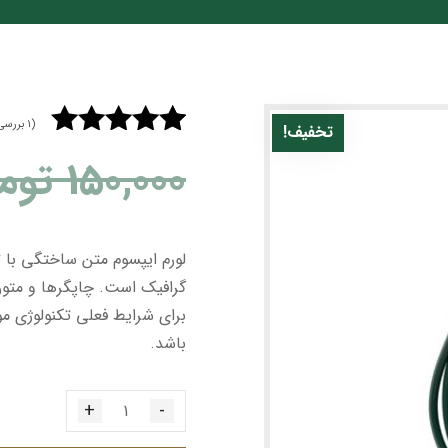
(
۱
بررسی
تخفیف!
بزرگنمایی تصویر
۱
امتیازدهی
۵
۱۵۰,۰۰۰
توم
از ۵ در
امتیازدهی
مشتری
لورم ایپسوم متن ساختگی با ت
گرافیک است. چاپگرها و متون
برای شرایط فعلی تکنولوژی مور
باشد.
+
-